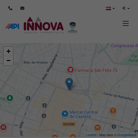
€
Toggle
+
−
Leaflet
| Map data ©
GoogleMaps