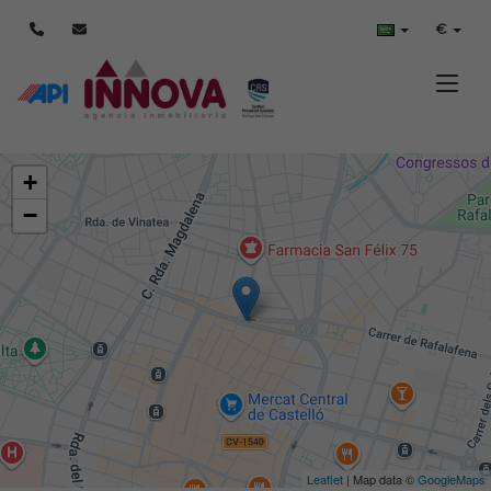
€
Toggle
+
−
Leaflet
| Map data ©
GoogleMaps