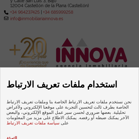
y Calle San Luis 3, Bajo
12004 Castellón de la Plana (Castellón)
+34 964237425
|
+34 685999258
info@inmobiliariainnova.es
استخدام ملفات تعريف الارتباط
نحن نستخدم ملفات تعريف الارتباط الخاصة بنا وملفات تعريف الارتباط
الخاصة بطرف ثالث لتحسين التجربة على موقعنا الإلكتروني ولأغراض
تحليلية. بعضها ضروري لحسن سير عمل الموقع الإلكتروني، والبعض
كاستيون دي لا بلانا الشقق و البيوت للبيع
الآخر يمكنك ضبطه أو رفضه. يمكنك الاطلاع على مزيد من المعلومات
على
سياسة ملفات تعريف الارتباط
Cookies
|
تنصل
|
سياسة حماية البيانات
Copyright © 2026 INNOVA. |
policy
التهيئة