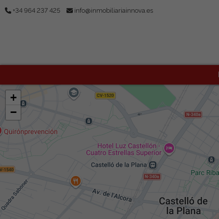
+34 964 237 425
info@inmobiliariainnova.es
+
−