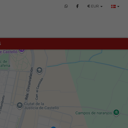
€
EUR
S