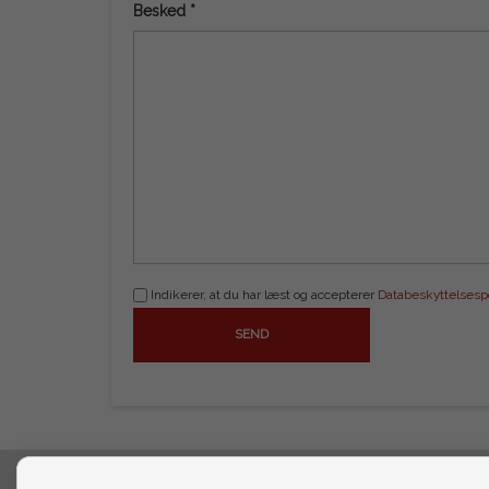
Besked *
Indikerer, at du har læst og accepterer
Databeskyttelsespo