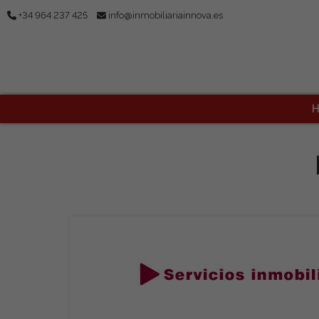
+34 964 237 425
info@inmobiliariainnova.es