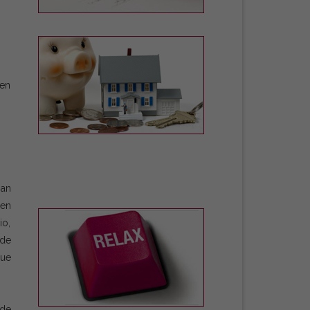
 en
han
 en
io,
 de
que
 de