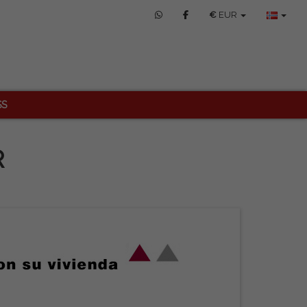
€
EUR
SS
R