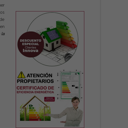
er
los
 de
 en
 la