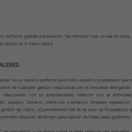
os de forma gratuita una tasación "de mercado" real, ya sea en venta,
é opción es la mejor para ti.
ILERES
:
leres" es un servicio perfecto para todos aquellos propietarios que 
parse de cualquier gestión relacionada con el inmueble delegando
 relacionado con su arrendamiento (relación con el arrendatar
to, equipos, check-in, check-out, inventarios, limpieza, reparación
 gestión de cobro...).Especialmente Útil en el caso de Propietarios 
e permiten disponer de tiempo para realizar de todas estas gestiones.
s" es porcentual, y se aplica sobre la renta mensual del inmueble,