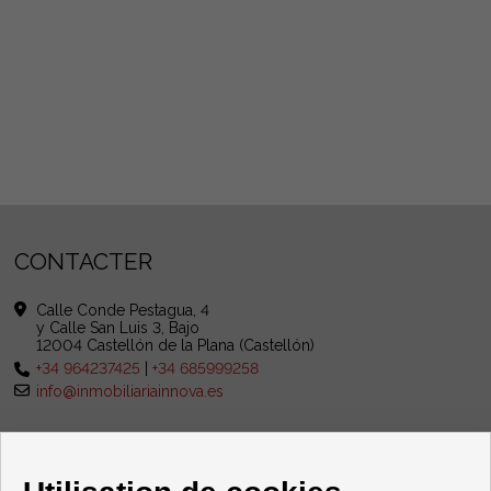
CONTACTER
Calle Conde Pestagua, 4
y Calle San Luis 3, Bajo
12004 Castellón de la Plana (Castellón)
+34 964237425
|
+34 685999258
info@inmobiliariainnova.es