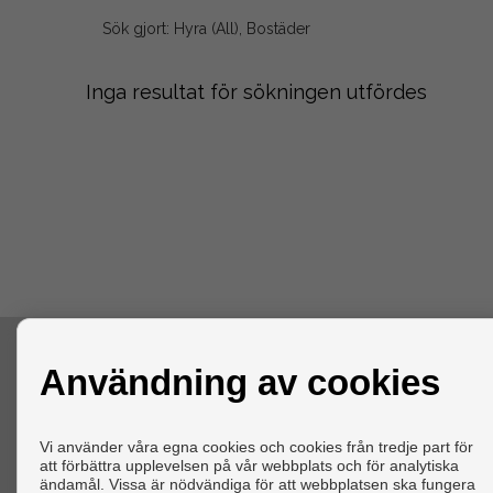
Sök gjort: Hyra (All), Bostäder
Inga resultat för sökningen utfördes
KONTAKTA
Användning av cookies
Calle Conde Pestagua, 4
y Calle San Luis 3, Bajo
Vi använder våra egna cookies och cookies från tredje part för
12004 Castellón de la Plana (Castellón)
att förbättra upplevelsen på vår webbplats och för analytiska
+34 964237425
|
+34 685999258
ändamål. Vissa är nödvändiga för att webbplatsen ska fungera