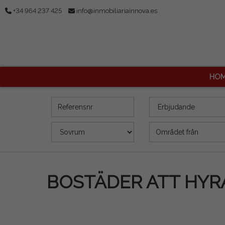
+34 964 237 425
info@inmobiliariainnova.es
HOM
Referensnr
Erbjudande
Sovrum
Yta (m2)
BOSTÄDER ATT HYR