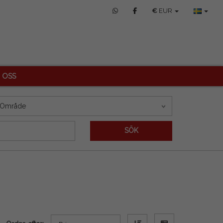
€
EUR
 OSS
Område
SÖK