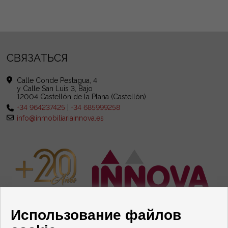
СВЯЗАТЬСЯ
Calle Conde Pestagua, 4
y Calle San Luis 3, Bajo
12004 Castellón de la Plana (Castellón)
+34 964237425
|
+34 685999258
info@inmobiliariainnova.es
Использование файлов