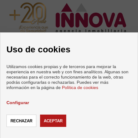
Uso de cookies
Utilizamos cookies propias y de terceros para mejorar la
experiencia en nuestra web y con fines analíticos. Algunas son
necesarias para el correcto funcionamiento de la web, otras
Pisos y casas en venta en Castellón de la Plana
podrás configurarlas o rechazarlas. Puedes ver más
información en la página de
Política de cookies
Copyright © 2026 INNOVA. |
Aviso Legal
|
Política de privacidad
|
Política de Cookies
Configurar
Desarrollado por
Inmoenter